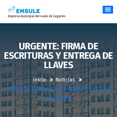
Saltar
al
contenido
Empresa municipal del suelo de Leganés
URGENTE: FIRMA DE
ESCRITURAS Y ENTREGA DE
LLAVES
Inicio
Noticias
URGENTE: FIRMA DE ESCRITURAS Y ENTREGA
DE LLAVES